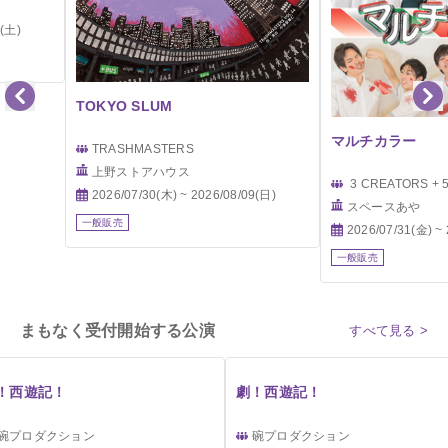
6(土)
TOKYO SLUM
マルチカラー
TRASHMASTERS
上野ストアハウス
3 CREATORS + 
2026/07/30(木) ~ 2026/08/09(日)
スペースあや
一般販売
2026/07/31(金) ~
一般販売
まもなく受付開始する公演
すべて見る >
！西遊記！
劇！西遊記！
碗プロダクション
碗プロダクション