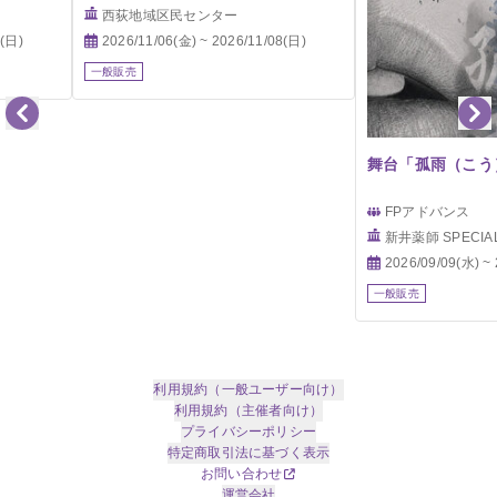
西荻地域区民センター
8(日)
2026/11/06(金) ~ 2026/11/08(日)
一般販売
舞台「孤雨（こう
FPアドバンス
新井薬師 SPECIA
2026/09/09(水) ~
一般販売
利用規約（一般ユーザー向け）
利用規約（主催者向け）
プライバシーポリシー
特定商取引法に基づく表示
お問い合わせ
運営会社