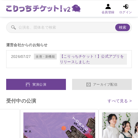
会員登録
ログイン
検索
運営会社からのお知らせ
【こりっちチケット！】公式アプリを
2026/07/27
改善・新機能
リリースしました
実演公演
アーカイブ配信
受付中の公演
すべて見る >