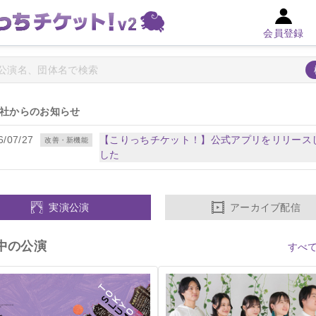
会員登録
社からのお知らせ
6/07/27
【こりっちチケット！】公式アプリをリリース
改善・新機能
した
実演公演
アーカイブ配信
中の公演
すべて