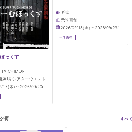
ギ式
元映画館
2026/09/18(金) ~ 2026/09/23(水)
一般販売
むぼっくす
 TAICHIMON
術劇場 シアターウエスト
/17(木) ~ 2026/09/20(日)
公演
すべて