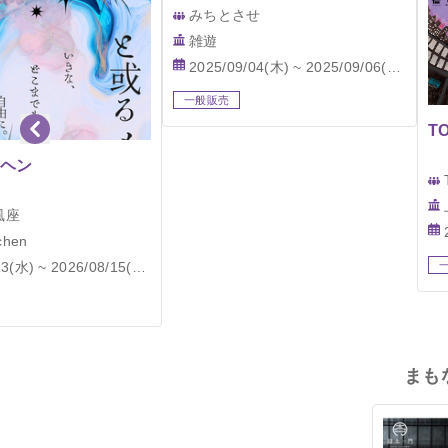
みちとさせ
雑遊
2025/09/04(木) ~ 2025/09/06(土)
一般販売
T
ヘン
風座
tchen
3(水) ~ 2026/08/15(土)
まも