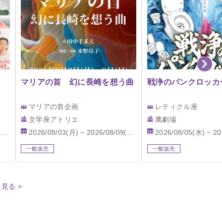
マリアの首 幻に長崎を想う曲
戦浄のパンクロッカ
マリアの首企画
レティクル座
文学座アトリエ
萬劇場
)
2026/08/03(月) ~ 2026/08/09(日)
2026/08/05(水) ~ 202
一般販売
一般販売
見る >