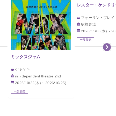
レスター・ケンドリ
フォーリン・プレイ
駅前劇場
)
2026/11/05(木) ~ 202
一般販売
ミックスジャム
ゲキゲキ
in→dependent theatre 2nd
2026/10/22(木) ~ 2026/10/25(日)
一般販売