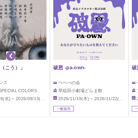
（こう）」
破恩 -pa-own-
破恩
ンス
ぺぺぺの会
PECIAL COLORS
早稲田小劇場どらま館
9(水) ~ 2026/09/13(日)
2026/11/19(木) ~ 2026/11/22(日)
一般販売