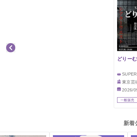
どりー
SUPER
東京芸
2026/09
一般販売
新着