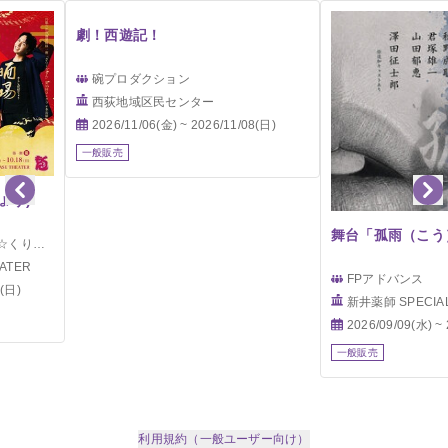
劇！西遊記！
碗プロダクション
西荻地域区民センター
2026/11/06(金) ~ 2026/11/08(日)
一般販売
ょう)
舞台「孤雨（こう
りもん」
ATER
FPアドバンス
8(日)
新井薬師 SPECIA
2026/09/09(水) ~
一般販売
利用規約（一般ユーザー向け）