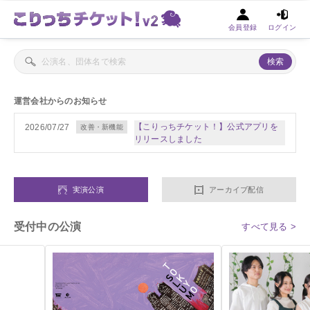
会員登録
ログイン
検索
運営会社からのお知らせ
【こりっちチケット！】公式アプリを
2026/07/27
改善・新機能
リリースしました
実演公演
アーカイブ配信
受付中の公演
すべて見る >