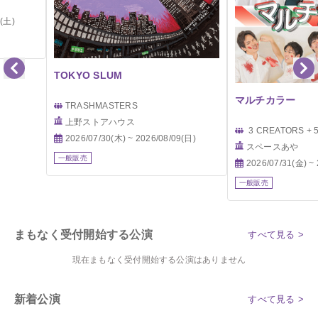
6(土)
TOKYO SLUM
マルチカラー
TRASHMASTERS
上野ストアハウス
3 CREATORS + 
2026/07/30(木) ~ 2026/08/09(日)
スペースあや
一般販売
2026/07/31(金) ~
一般販売
まもなく受付開始する公演
すべて見る >
現在まもなく受付開始する公演はありません
新着公演
すべて見る >