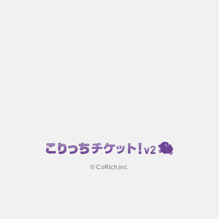
© CoRich,inc.